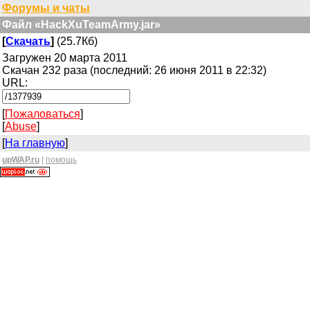
Форумы и чаты
Файл «HackXuTeamArmy.jar»
[
Скачать
]
(25.7Кб)
Загружен 20 марта 2011
Скачан 232 раза (последний: 26 июня 2011 в 22:32)
URL:
[
Пожаловаться
]
[
Abuse
]
[
На главную
]
upWAP.ru
|
помощь