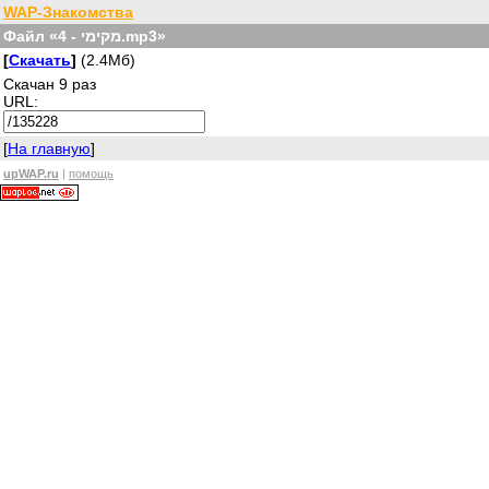
WAP-Знакомства
Файл «מקימי - 4.mp3»
[
Скачать
]
(2.4Мб)
Скачан 9 раз
URL:
[
На главную
]
upWAP.ru
|
помощь