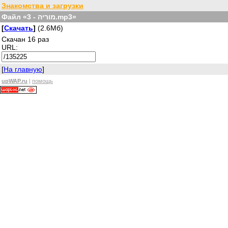
Знакомства и загрузки
Файл «מוריה - 3.mp3»
[
Скачать
]
(2.6Мб)
Скачан 16 раз
URL:
[
На главную
]
upWAP.ru
|
помощь