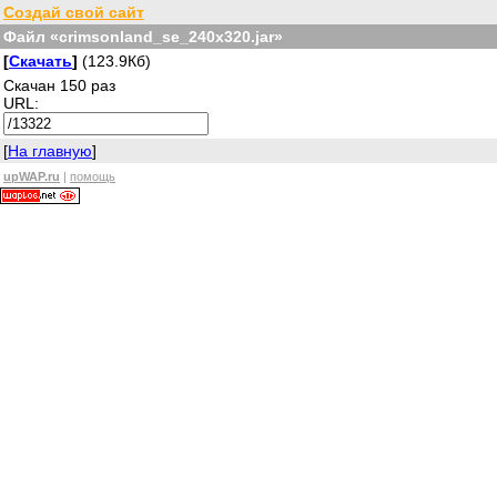
Создай свой сайт
Файл «crimsonland_se_240x320.jar»
[
Скачать
]
(123.9Кб)
Скачан 150 раз
URL:
[
На главную
]
upWAP.ru
|
помощь