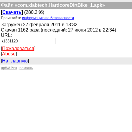
Файл «com.xlabtech.HardcoreDirtBike_1.apk»
[
Скачать
]
(280.2Кб)
Прочитайте
информацию по безопасности
Загружен 27 февраля 2011 в 18:32
Скачан 1162 раза (последний: 27 июня 2012 в 22:34)
URL:
[
Пожаловаться
]
[
Abuse
]
[
На главную
]
upWAP.ru
|
помощь