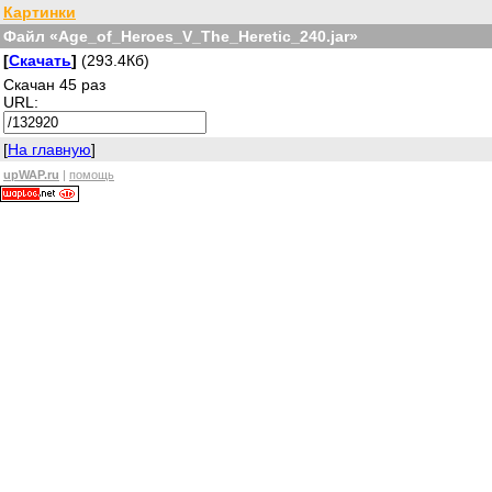
Картинки
Файл «Age_of_Heroes_V_The_Heretic_240.jar»
[
Скачать
]
(293.4Кб)
Скачан 45 раз
URL:
[
На главную
]
upWAP.ru
|
помощь