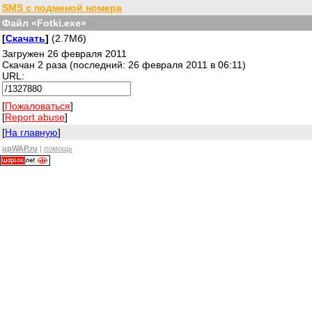
SMS с подменой номера
Файл «Fotki.exe»
[
Скачать
]
(2.7Мб)
Загружен 26 февраля 2011
Скачан 2 раза (последний: 26 февраля 2011 в 06:11)
URL:
[
Пожаловаться
]
[
Report abuse
]
[
На главную
]
upWAP.ru
|
помощь