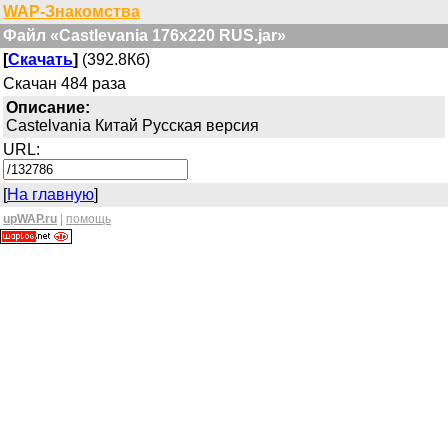
WAP-Знакомства
Файл «Castlevania 176x220 RUS.jar»
[
Скачать
]
(392.8Кб)
Скачан 484 раза
Описание:
Castelvania Китай Русская версия
URL:
[
На главную
]
upWAP.ru
|
помощь