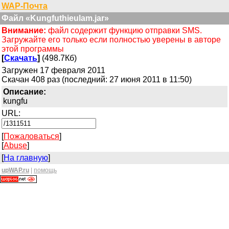
WAP-Почта
Файл «Kungfuthieulam.jar»
Внимание:
файл содержит функцию отправки SMS.
Загружайте его только если полностью уверены в авторе
этой программы
[
Скачать
]
(498.7Кб)
Загружен 17 февраля 2011
Скачан 408 раз (последний: 27 июня 2011 в 11:50)
Описание:
kungfu
URL:
[
Пожаловаться
]
[
Abuse
]
[
На главную
]
upWAP.ru
|
помощь