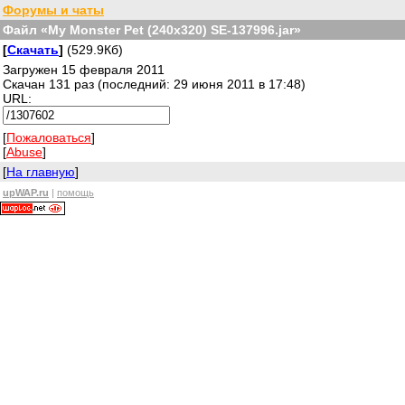
Форумы и чаты
Файл «My Monster Pet (240x320) SE-137996.jar»
[
Скачать
]
(529.9Кб)
Загружен 15 февраля 2011
Скачан 131 раз (последний: 29 июня 2011 в 17:48)
URL:
[
Пожаловаться
]
[
Abuse
]
[
На главную
]
upWAP.ru
|
помощь