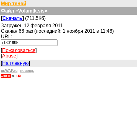
Мир теней
Файл «Volamtk.sis»
[
Скачать
]
(711.5Кб)
Загружен 12 февраля 2011
Скачан 66 раз (последний: 1 ноября 2011 в 11:46)
URL:
[
Пожаловаться
]
[
Abuse
]
[
На главную
]
upWAP.ru
|
помощь