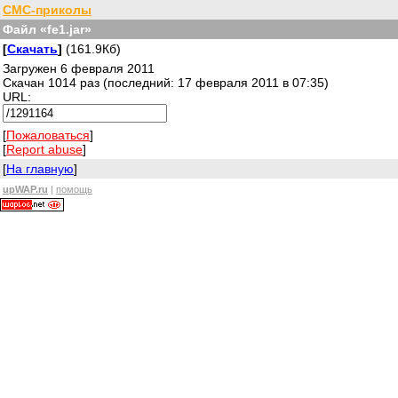
СМС-приколы
Файл «fe1.jar»
[
Скачать
]
(161.9Кб)
Загружен 6 февраля 2011
Скачан 1014 раз (последний: 17 февраля 2011 в 07:35)
URL:
[
Пожаловаться
]
[
Report abuse
]
[
На главную
]
upWAP.ru
|
помощь