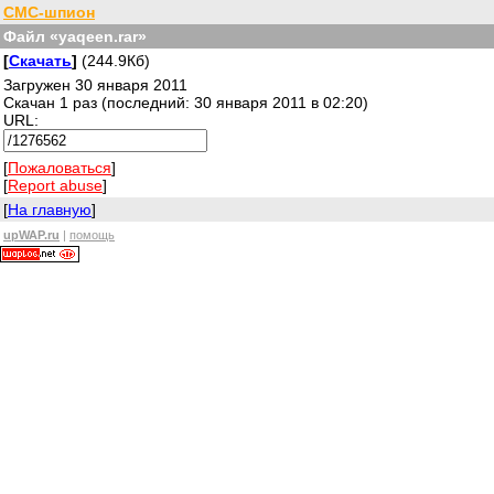
СМС-шпион
Файл «yaqeen.rar»
[
Скачать
]
(244.9Кб)
Загружен 30 января 2011
Скачан 1 раз (последний: 30 января 2011 в 02:20)
URL:
[
Пожаловаться
]
[
Report abuse
]
[
На главную
]
upWAP.ru
|
помощь