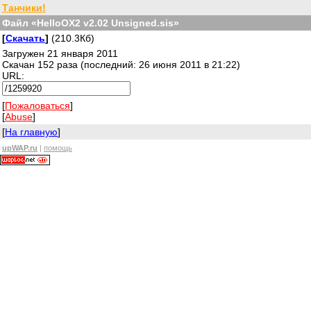
Танчики!
Файл «HelloOX2 v2.02 Unsigned.sis»
[
Скачать
]
(210.3Кб)
Загружен 21 января 2011
Скачан 152 раза (последний: 26 июня 2011 в 21:22)
URL:
[
Пожаловаться
]
[
Abuse
]
[
На главную
]
upWAP.ru
|
помощь