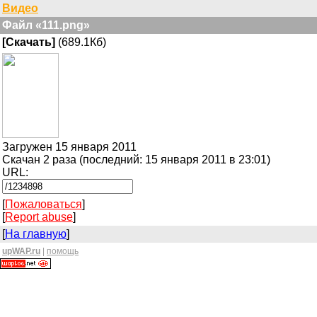
Видео
Файл «111.png»
[Скачать]
(689.1Кб)
Загружен 15 января 2011
Скачан 2 раза (последний: 15 января 2011 в 23:01)
URL:
[
Пожаловаться
]
[
Report abuse
]
[
На главную
]
upWAP.ru
|
помощь