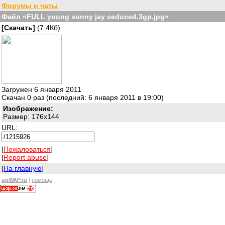
Форумы и чаты
Файл «FULL young sunny jay seduced.3gp.jpg»
[Скачать]
(7.4Кб)
Загружен 6 января 2011
Скачан 0 раз (последний: 6 января 2011 в 19:00)
Изображение:
Размер: 176x144
URL:
[
Пожаловаться
]
[
Report abuse
]
[
На главную
]
upWAP.ru
|
помощь