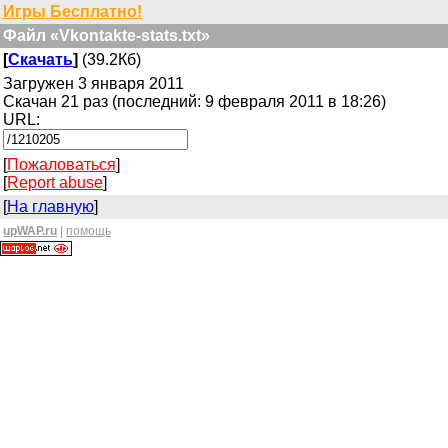
Игры Бесплатно!
Файл «Vkontakte-stats.txt»
[
Скачать
]
(39.2Кб)
Загружен 3 января 2011
Скачан 21 раз (последний: 9 февраля 2011 в 18:26)
URL:
[
Пожаловаться
]
[
Report abuse
]
[
На главную
]
upWAP.ru
|
помощь