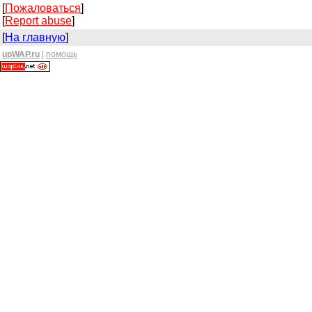
[
Пожаловаться
]
[
Report abuse
]
[
На главную
]
upWAP.ru
|
помощь