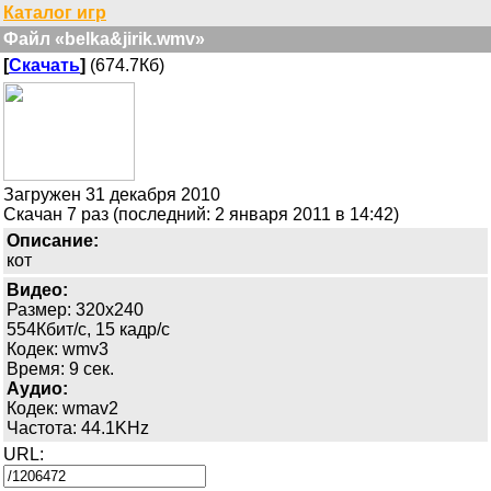
Каталог игр
Файл «belka&jirik.wmv»
[
Скачать
]
(674.7Кб)
Загружен 31 декабря 2010
Скачан 7 раз (последний: 2 января 2011 в 14:42)
Описание:
кот
Видео:
Размер: 320x240
554Кбит/с, 15 кадр/с
Кодек: wmv3
Время: 9 сек.
Аудио:
Кодек: wmav2
Частота: 44.1KHz
URL: