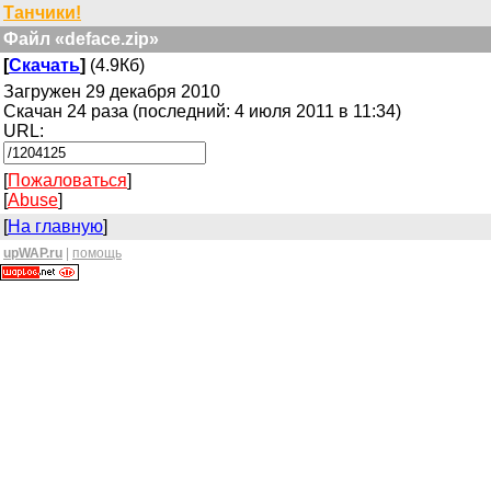
Танчики!
Файл «deface.zip»
[
Скачать
]
(4.9Кб)
Загружен 29 декабря 2010
Скачан 24 раза (последний: 4 июля 2011 в 11:34)
URL:
[
Пожаловаться
]
[
Abuse
]
[
На главную
]
upWAP.ru
|
помощь