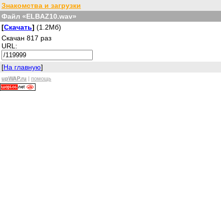
Знакомства и загрузки
Файл «ELBAZ10.wav»
[
Скачать
]
(1.2Мб)
Скачан 817 раз
URL:
[
На главную
]
upWAP.ru
|
помощь