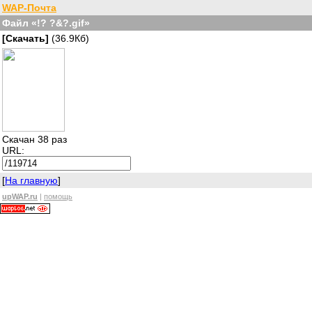
WAP-Почта
Файл «!? ?&?.gif»
[Скачать]
(36.9Кб)
Скачан 38 раз
URL:
[
На главную
]
upWAP.ru
|
помощь