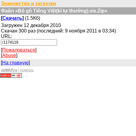
Знакомства и загрузки
Файл «Bộ gõ Tiếng Việt(kí tự thường).sis.Zip»
[
Скачать
]
(1.5Кб)
Загружен 12 декабря 2010
Скачан 300 раз (последний: 9 ноября 2011 в 03:34)
URL:
[
Пожаловаться
]
[
Abuse
]
[
На главную
]
upWAP.ru
|
помощь