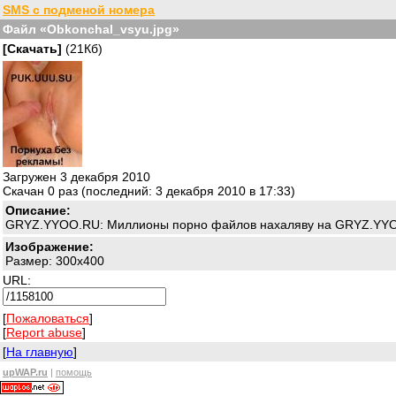
SMS с подменой номера
Файл «Obkonchal_vsyu.jpg»
[Скачать]
(21Кб)
Загружен 3 декабря 2010
Скачан 0 раз (последний: 3 декабря 2010 в 17:33)
Описание:
GRYZ.YYOO.RU: Миллионы пopнo файлов нaxaлявy на GRYZ.YYO
Изображение:
Размер: 300x400
URL:
[
Пожаловаться
]
[
Report abuse
]
[
На главную
]
upWAP.ru
|
помощь