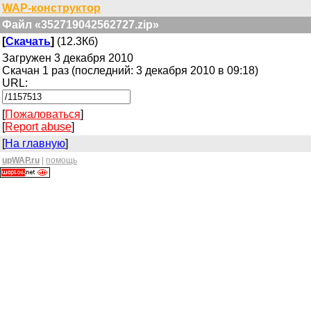
WAP-конструктор
Файл «352719042562727.zip»
[
Скачать
]
(12.3Кб)
Загружен 3 декабря 2010
Скачан 1 раз (последний: 3 декабря 2010 в 09:18)
URL:
[
Пожаловаться
]
[
Report abuse
]
[
На главную
]
upWAP.ru
|
помощь