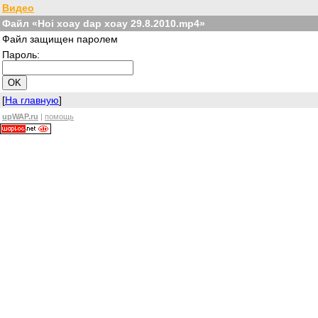
Видео
Файл «Hoi xoay dap xoay 29.8.2010.mp4»
Файл защищен паролем
Пароль:
[
На главную
]
upWAP.ru
|
помощь