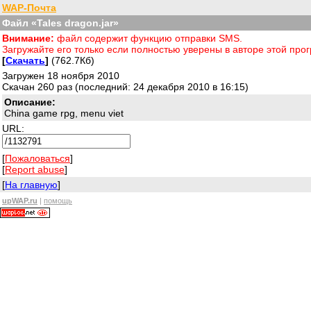
WAP-Почта
Файл «Tales dragon.jar»
Внимание:
файл содержит функцию отправки SMS.
Загружайте его только если полностью уверены в авторе этой пр
[
Скачать
]
(762.7Кб)
Загружен 18 ноября 2010
Скачан 260 раз (последний: 24 декабря 2010 в 16:15)
Описание:
China game rpg, menu viet
URL:
[
Пожаловаться
]
[
Report abuse
]
[
На главную
]
upWAP.ru
|
помощь