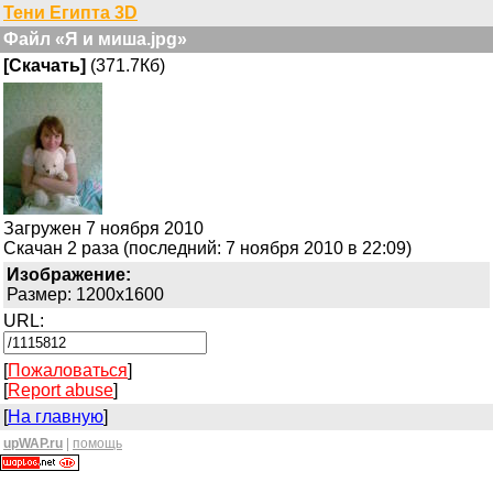
Тени Египта 3D
Файл «Я и миша.jpg»
[Скачать]
(371.7Кб)
Загружен 7 ноября 2010
Скачан 2 раза (последний: 7 ноября 2010 в 22:09)
Изображение:
Размер: 1200x1600
URL:
[
Пожаловаться
]
[
Report abuse
]
[
На главную
]
upWAP.ru
|
помощь