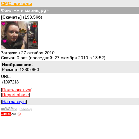
СМС-приколы
Файл «Я и марик.jpg»
[Скачать]
(193.5Кб)
Загружен 27 октября 2010
Скачан 0 раз (последний: 27 октября 2010 в 13:52)
Изображение:
Размер: 1280x960
URL:
[
Пожаловаться
]
[
Report abuse
]
[
На главную
]
upWAP.ru
|
помощь