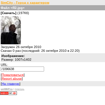
SimCity - Город с характером
Файл «Я2.jpg»
[Скачать]
(197Кб)
Загружен 26 октября 2010
Скачан 0 раз (последний: 26 октября 2010 в 22:20)
Изображение:
Размер: 1007x1402
URL:
[
Пожаловаться
]
[
Report abuse
]
[
На главную
]
upWAP.ru
|
помощь