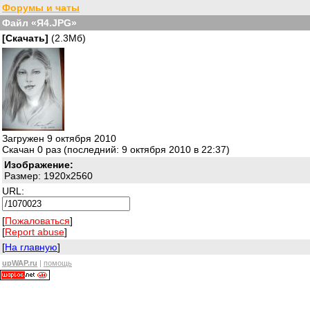
Форумы и чаты
Файл «Я4.JPG»
[Скачать]
(2.3Мб)
Загружен 9 октября 2010
Скачан 0 раз (последний: 9 октября 2010 в 22:37)
Изображение:
Размер: 1920x2560
URL:
[
Пожаловаться
]
[
Report abuse
]
[
На главную
]
upWAP.ru
|
помощь