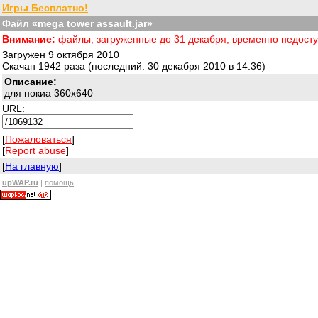
Игры Бесплатно!
Файл «mega tower assault.jar»
Внимание:
файлы, загруженные до 31 декабря, временно недост
Загружен 9 октября 2010
Скачан 1942 раза (последний: 30 декабря 2010 в 14:36)
Описание:
для нокиа 360х640
URL:
[
Пожаловаться
]
[
Report abuse
]
[
На главную
]
upWAP.ru
|
помощь