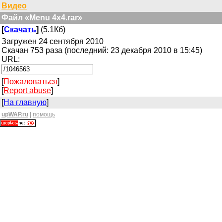
Видео
Файл «Menu 4x4.rar»
[
Скачать
]
(5.1Кб)
Загружен 24 сентября 2010
Скачан 753 раза (последний: 23 декабря 2010 в 15:45)
URL:
[
Пожаловаться
]
[
Report abuse
]
[
На главную
]
upWAP.ru
|
помощь