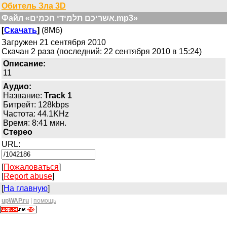
Обитель Зла 3D
Файл «אשריכם תלמידי חכמים.mp3»
[
Скачать
]
(8Мб)
Загружен 21 сентября 2010
Скачан 2 раза (последний: 22 сентября 2010 в 15:24)
Описание:
11
Аудио:
Название:
Track 1
Битрейт: 128kbps
Частота: 44.1KHz
Время: 8:41 мин.
Стерео
URL:
[
Пожаловаться
]
[
Report abuse
]
[
На главную
]
upWAP.ru
|
помощь