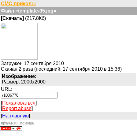
СМС-приколы
Файл «template-05.jpg»
[Скачать]
(217.8Кб)
Загружен 17 сентября 2010
Скачан 2 раза (последний: 17 сентября 2010 в 15:36)
Изображение:
Размер: 2000x2000
URL:
[
Пожаловаться
]
[
Report abuse
]
[
На главную
]
upWAP.ru
|
помощь