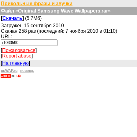
Прикольные фразы и звучки
Файл «Original Samsung Wave Wallpapers.rar»
[
Скачать
]
(5.7Мб)
Загружен 15 сентября 2010
Скачан 258 раз (последний: 7 ноября 2010 в 01:10)
URL:
[
Пожаловаться
]
[
Report abuse
]
[
На главную
]
upWAP.ru
|
помощь