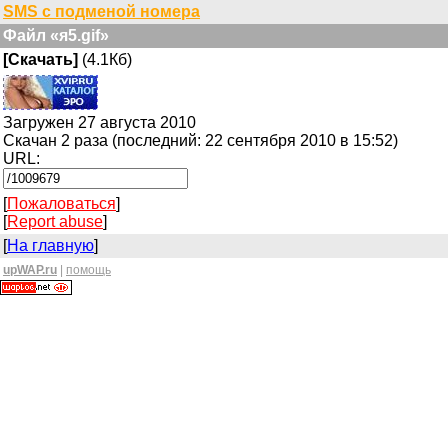
SMS с подменой номера
Файл «я5.gif»
[Скачать]
(4.1Кб)
Загружен 27 августа 2010
Скачан 2 раза (последний: 22 сентября 2010 в 15:52)
URL:
[
Пожаловаться
]
[
Report abuse
]
[
На главную
]
upWAP.ru
|
помощь