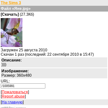
The Sims 3
Файл «Яне.jpg»
[Скачать]
(27.3Кб)
Загружен 25 августа 2010
Скачан 1 раз (последний: 22 сентября 2010 в 15:47)
Описание:
))))
Изображение:
Размер: 360x480
URL:
[
Пожаловаться
]
[
Report abuse
]
[
На главную
]