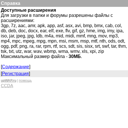
Справка
Доступные расширения
Для загрузки в папки и форумы разрешены файлы с
расширениями:
3gp, 7z, aac, amr, apk, app, asf, asx, avi, bmp, bmx, cab, col,
db, deb, doc, docx, ear, elf, exe, flv, gif, gz, hme, img, imy, ipa,
iso, jar, jpeg, jpg, ldb, m4a, mid, midi, mmf, mng, mov, mp3,
mp4, mpc, mpeg, mpg, mpn, msi, msm, msp, mtf, nth, ods, odt,
ogg, pdf, png, ra, rar, rpm, rtf, scs, sdt, sis, sisx, srt, swf, tar, thm,
tsk, txt, utz, war, wav, wbmp, wma, wmv, xls, xpi, zip
Максимальный размер файла -
30МБ
.
[
Содержание
]
[
Регистрация
]
upWAP.ru
|
помощь
CCDA