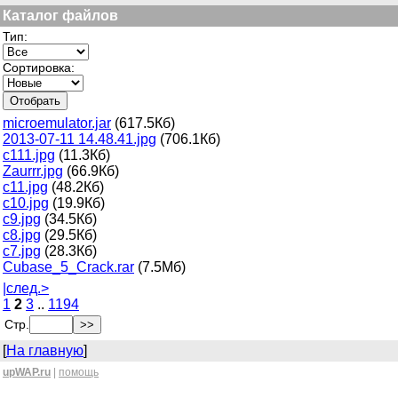
Каталог файлов
Тип:
Сортировка:
microemulator.jar
(617.5Кб)
2013-07-11 14.48.41.jpg
(706.1Кб)
с111.jpg
(11.3Кб)
Zaurrr.jpg
(66.9Кб)
с11.jpg
(48.2Кб)
с10.jpg
(19.9Кб)
с9.jpg
(34.5Кб)
с8.jpg
(29.5Кб)
с7.jpg
(28.3Кб)
Cubase_5_Crack.rar
(7.5Мб)
|
след.>
1
2
3
..
1194
Стр.
[
На главную
]
upWAP.ru
|
помощь