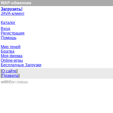
WAP-обменник
Загрузить!
JAVA-клиент
Каталог
Вход
Регистрация
Помощь
Мир теней
Братва
Моя ферма
Online-игры
Бесплатные Загрузки
[
О сайте
]
[
Правила
]
upWAP.ru
|
помощь