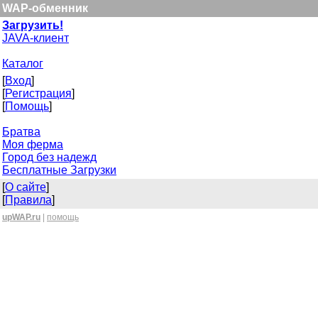
WAP-обменник
Загрузить!
JAVA-клиент
Каталог
[
Вход
]
[
Регистрация
]
[
Помощь
]
Братва
Моя ферма
Город без надежд
Бесплатные Загрузки
[
О сайте
]
[
Правила
]
upWAP.ru
|
помощь