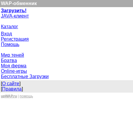
WAP-обменник
Загрузить!
JAVA-клиент
Каталог
Вход
Регистрация
Помощь
Мир теней
Братва
Моя ферма
Online-игры
Бесплатные Загрузки
[
О сайте
]
[
Правила
]
upWAP.ru
|
помощь