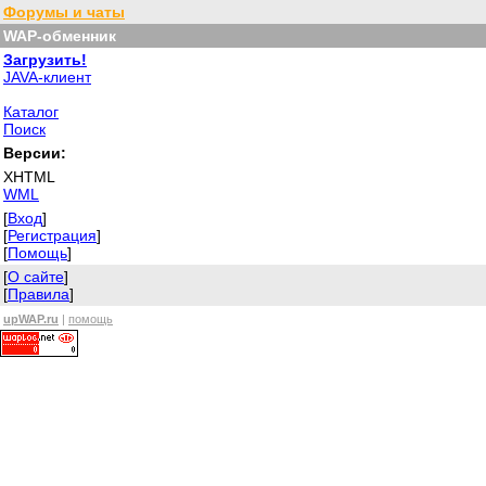
Форумы и чаты
WAP-обменник
Загрузить!
JAVA-клиент
Каталог
Поиск
Версии:
XHTML
WML
[
Вход
]
[
Регистрация
]
[
Помощь
]
[
О сайте
]
[
Правила
]
upWAP.ru
|
помощь