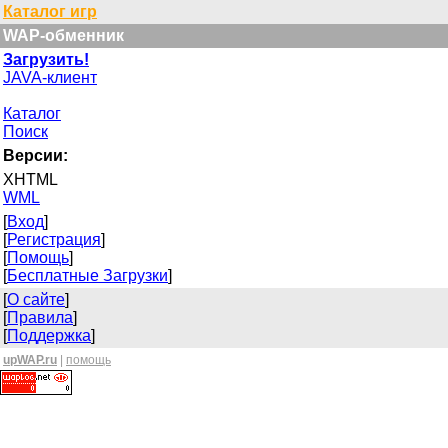
Каталог игр
WAP-обменник
Загрузить!
JAVA-клиент
Каталог
Поиск
Версии:
XHTML
WML
[
Вход
]
[
Регистрация
]
[
Помощь
]
[
Бесплатные Загрузки
]
[
О сайте
]
[
Правила
]
[
Поддержка
]
upWAP.ru
|
помощь