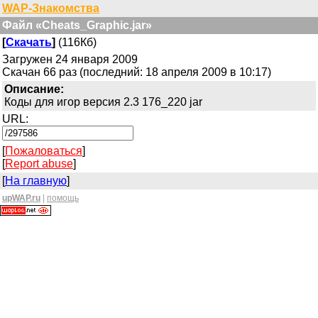
WAP-Знакомства
Файл «Cheats_Graphic.jar»
[
Скачать
]
(116Кб)
Загружен 24 января 2009
Скачан 66 раз (последний: 18 апреля 2009 в 10:17)
Описание:
Коды для игор версия 2.3 176_220 jar
URL:
[
Пожаловаться
]
[
Report abuse
]
[
На главную
]
upWAP.ru
|
помощь