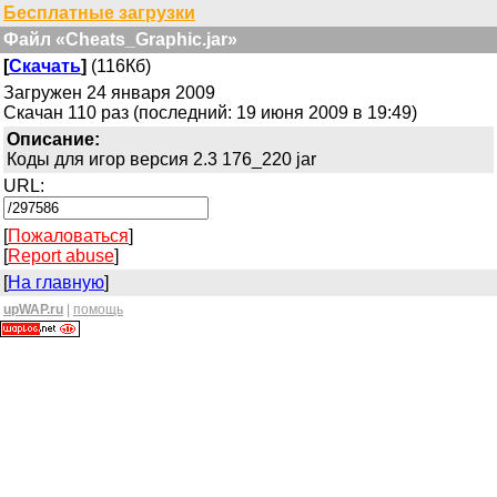
Бесплатные загрузки
Файл «Cheats_Graphic.jar»
[
Скачать
]
(116Кб)
Загружен 24 января 2009
Скачан 110 раз (последний: 19 июня 2009 в 19:49)
Описание:
Коды для игор версия 2.3 176_220 jar
URL:
[
Пожаловаться
]
[
Report abuse
]
[
На главную
]
upWAP.ru
|
помощь