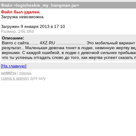
Файл «logicheskie_my_hangman.jar»
Файл был удален.
Загрузка невозможна.
Загружен 9 января 2013 в 17:10
Размер: 246.8Кб
Описание:
Взято с сайта........ 4XZ.RU ........................ Это мобильный
результат... Маленькая девочка тонет в лодке, невинную жертву ве
верными. С каждой ошибкой, в лодке с девочкой сильнее прибывает
что ты успеешь отгадать слово до того, как жертва успеет сказать
[
На главную
]
upWAP.ru
|
помощь
сцена в аренду
для шоу