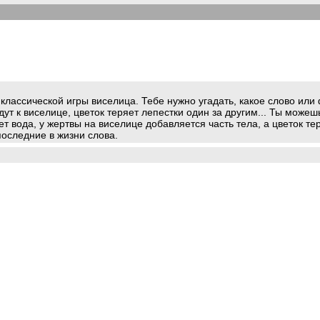
 вариант классической игры виселица. Тебе нужно угадать, какое слово
дут к виселице, цветок теряет лепестки один за другим... Ты можешь
 вода, у жертвы на виселице добавляется часть тела, а цветок теря
 последние в жизни слова.