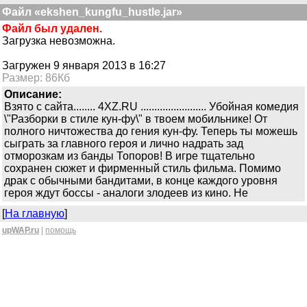
Файл «ekshen_kungfu_hustle.jar»
Файл был удален.
Загрузка невозможна.
Загружен 9 января 2013 в 16:27
Размер: 86Кб
Описание:
Взято с сайта........ 4XZ.RU ........................ Убойная комедия
\"Разборки в стиле кун-фу\" в твоем мобильнике! От
полного ничтожества до гения кун-фу. Теперь ты можешь
сыграть за главного героя и лично надрать зад
отморозкам из банды Топоров! В игре тщательно
сохранен сюжет и фирменный стиль фильма. Помимо
драк с обычными бандитами, в конце каждого уровня
героя ждут боссы - аналоги злодеев из кино. Не
[
На главную
]
upWAP.ru
|
помощь