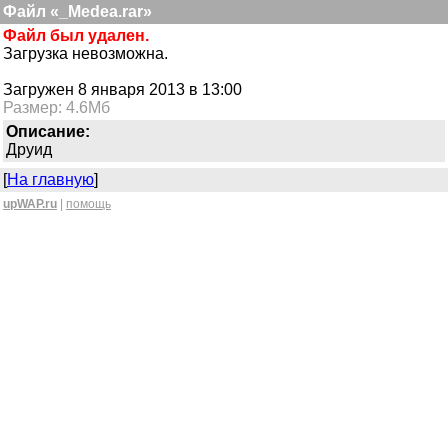
Файл «_Medea.rar»
Файл был удален.
Загрузка невозможна.
Загружен 8 января 2013 в 13:00
Размер: 4.6Мб
Описание:
Друид
[
На главную
]
upWAP.ru
|
помощь