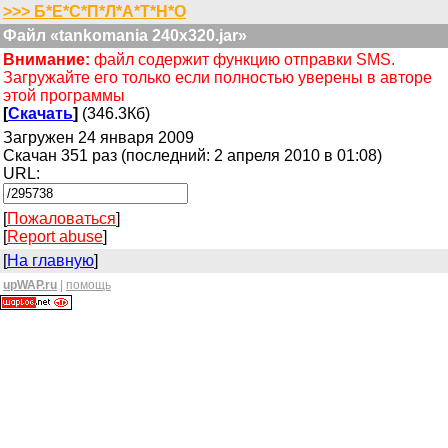
>>> Б*Е*С*П*Л*А*Т*Н*О
Файл «tankomania 240x320.jar»
Внимание:
файл содержит функцию отправки SMS.
Загружайте его только если полностью уверены в авторе
этой программы
[
Скачать
]
(346.3Кб)
Загружен 24 января 2009
Скачан 351 раз (последний: 2 апреля 2010 в 01:08)
URL:
[
Пожаловаться
]
[
Report abuse
]
[
На главную
]
upWAP.ru
|
помощь